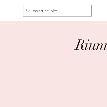
Associazione per l ’Adozione e l ’Affido
A.p.A.A.
Riuni