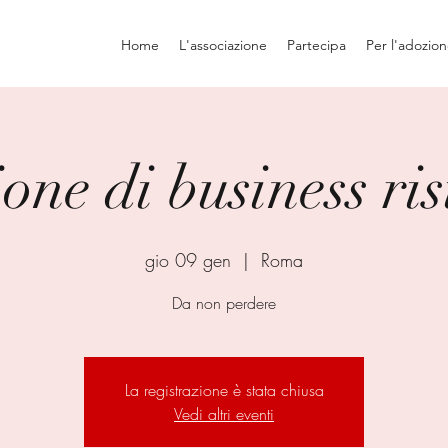
Home
L'associazione
Partecipa
Per l'adozio
one di business ris
gio 09 gen
  |  
Roma
Da non perdere
La registrazione è stata chiusa
Vedi altri eventi